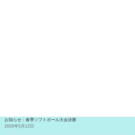
夏祭り前夜祭
2026年7月14日
氷川神社夏祭り
2026年7月12日
第３回・４回役員会の開催
2026年6月10日
お知らせ：ごみゼロキャンペーン市民清掃活動
2026年5月23日
第２回拡大役員会の開催
2026年5月20日
お知らせ：春季ソフトボール大会決勝
2026年5月12日