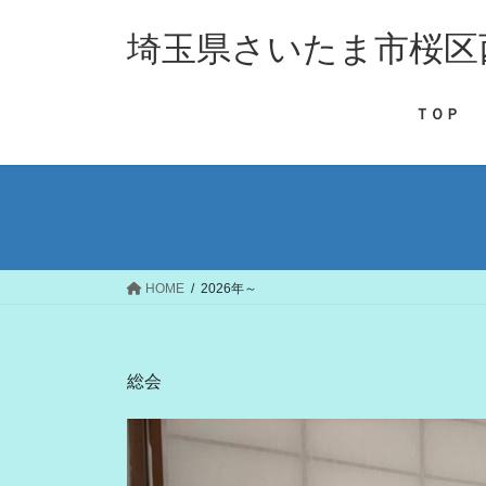
コ
ナ
ン
ビ
埼玉県さいたま市桜区
テ
ゲ
ン
ー
ＴＯＰ
ツ
シ
へ
ョ
ス
ン
キ
に
ッ
移
プ
動
HOME
2026年～
総会